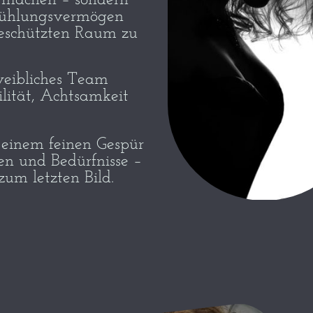
u machen – sondern
nfühlungsvermögen
eschützten Raum zu
 weibliches Team
ilität, Achtsamkeit
 einem feinen Gespür
n und Bedürfnisse –
zum letzten Bild.