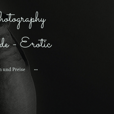
otography
e - Erotic
 und Preise