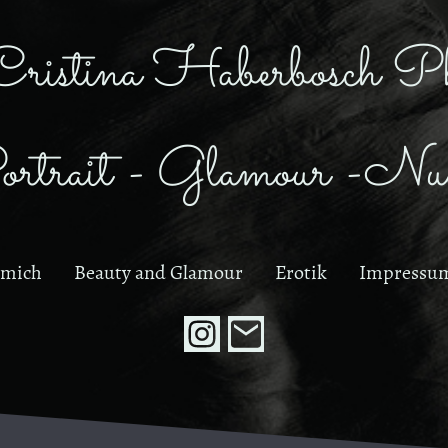
Cristina Haberbosch Ph
rtrait - Glamour -Nud
 mich
Beauty and Glamour
Erotik
Impressum