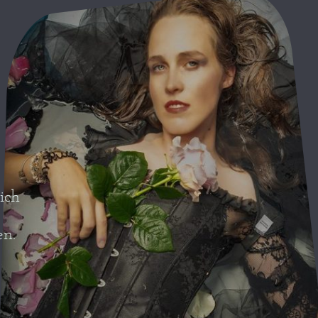
sich
en.