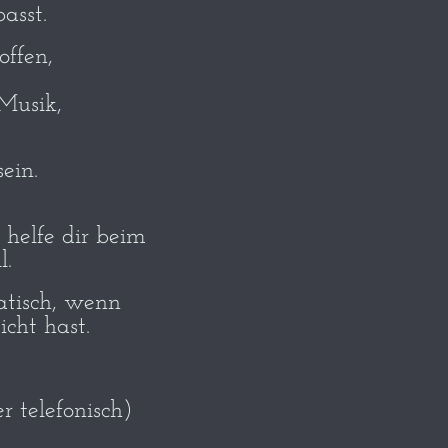
asst.
offen,
Musik,
ein.
, helfe dir beim
l.
atisch, wenn
cht hast.
r telefonisch)