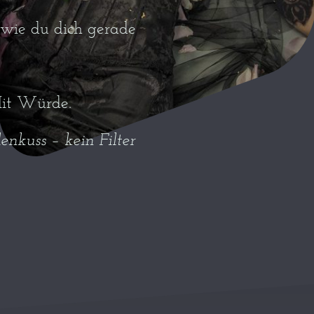
, wie du dich gerade
 Mit Würde.
lenkuss – kein Filter