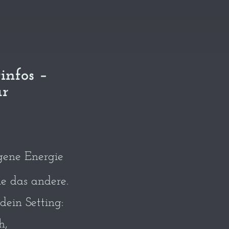
infos –
ar
gene Energie
ie das andere.
dein Setting:
h,